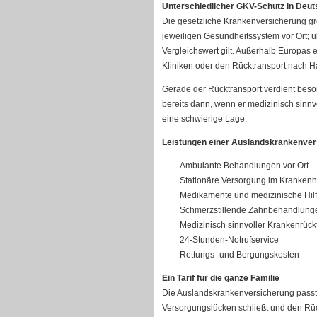
Unterschiedlicher GKV-Schutz in Deuts
Die gesetzliche Kranken­ver­si­che­rung 
jeweiligen Gesundheitssystem vor Ort; 
Vergleichswert gilt. Außerhalb Europas 
Kliniken oder den Rücktransport nach Ha
Gerade der Rücktransport verdient bes
bereits dann, wenn er medizinisch sinnvo
eine schwierige Lage.
Leistungen einer Auslandskranken­ver
Ambulante Behandlungen vor Ort
Stationäre Versorgung im Kranken
Medikamente und medizinische Hilf
Schmerzstillende Zahnbehandlung
Medizinisch sinnvoller Krankenrück
24-Stunden-Notrufservice
Rettungs- und Bergungskosten
Ein Tarif für die ganze Familie
Die Auslandskrankenversicherung passt lä
Versorgungslücken schließt und den Rück