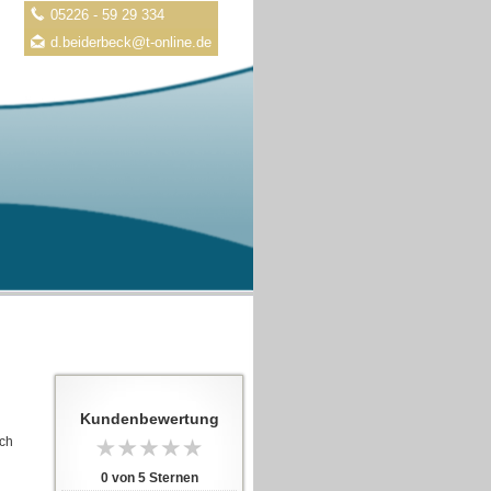
05226 - 59 29 334
d.beiderbeck@t-online.de
Kundenbewertung
ich
0
von
5
Sternen