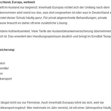
chland, Europa, weltweit
greift im Ausland nur begrenzt. Innerhalb Europas richtet sich der Umfang nach dem
übernommen wird meist nur das, was dort vorgesehen ist oder was in Deutschland a
endet dieser Schutz häufig ganz. Für privat abgerechnete Behandlungen, private
use braucht es daher oft eine zusätzliche Lösung.
ondere Aufmerksamkeit. Viele Tarife der Auslandskrankenversicherung übernehmen
ll ist. Das erweitert den Handlungsspielraum deutlich und bringt im Ernstfall Temp
sicherung:
haus
smittel
en
transport
ngst nicht nur zur Fernreise. Auch innerhalb Europas lohnt sie sich, weil sie
transport ergänzt. Wer mehrmals im Jahr verreist, ist mit einer Jahrespolice häufi