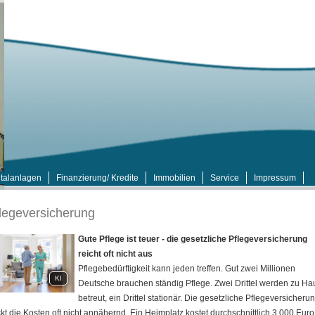
talanlagen
Finanzierung/ Kredite
Immobilien
Service
Impressum
lege­ver­si­che­rung
Gute Pflege ist teuer - die gesetzliche Pflege­ver­si­che­rung
reicht oft nicht aus
Pflegebedürftigkeit kann jeden treffen. Gut zwei Millionen
KI
Deutsche brauchen ständig Pflege. Zwei Drittel werden zu Ha
betreut, ein Drittel stationär. Die gesetzliche Pflege­ver­si­che­ru
kt die Kosten oft nicht annähernd. Ein Heimplatz kostet durchschnittlich 3.000 Euro