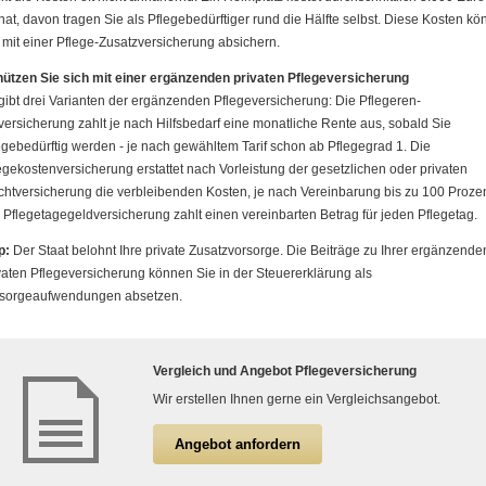
at, davon tragen Sie als Pflegebedürftiger rund die Hälfte selbst. Diese Kosten k
 mit einer Pflege-Zusatzversicherung absichern.
ützen Sie sich mit einer ergänzenden privaten Pflege­ver­si­che­rung
gibt drei Varianten der ergänzenden Pflege­ver­si­che­rung: Die Pfle­ge­ren­
versicherung zahlt je nach Hilfsbedarf eine monatliche Rente aus, sobald Sie
egebedürftig werden - je nach gewähltem Tarif schon ab Pflegegrad 1. Die
egekostenversicherung erstattet nach Vorleistung der gesetzlichen oder privaten
ichtversicherung die verbleibenden Kosten, je nach Vereinbarung bis zu 100 Prozen
 Pflegetagegeldversicherung zahlt einen vereinbarten Betrag für jeden Pflegetag.
p:
Der Staat belohnt Ihre private Zusatzvorsorge. Die Beiträge zu Ihrer ergänzende
vaten Pflege­ver­si­che­rung können Sie in der Steuererklärung als
sorgeaufwendungen absetzen.
Vergleich und Angebot Pflege­ver­si­che­rung
Wir erstellen Ihnen gerne ein Vergleichsangebot.
An­ge­bot an­for­dern