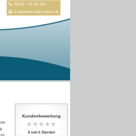
05226 - 59 29 334
d.beiderbeck@t-online.de
Kundenbewertung
use
ng
0
von
5
Sternen
 im