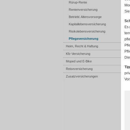
Rürup-Rente
Mon
Rentenversicherung
Sie
Betriebl. Alters­vorsorge
Sch
Ka­pi­tal­le­bens­ver­si­che­rung
Es 
Risiko­lebens­ver­si­che­rung
ten
Pflege­ver­si­che­rung
pfl
Pfl
Heim, Recht & Haftung
Pfl
Kfz-Versicherung
Die
Moped und E-Bike
Tip
Reiseversicherung
pri
Zusatzversicherungen
Vor